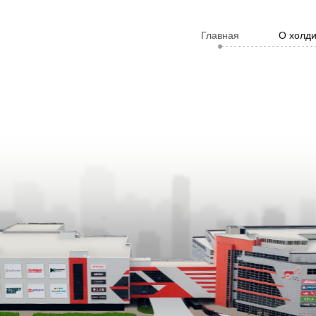
Главная
О холд